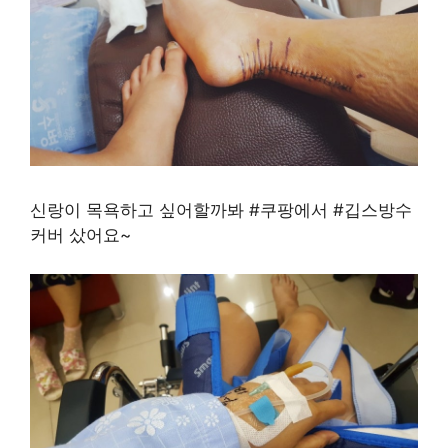
신랑이 목욕하고 싶어할까봐 #쿠팡에서 #깁스방수
커버 샀어요~