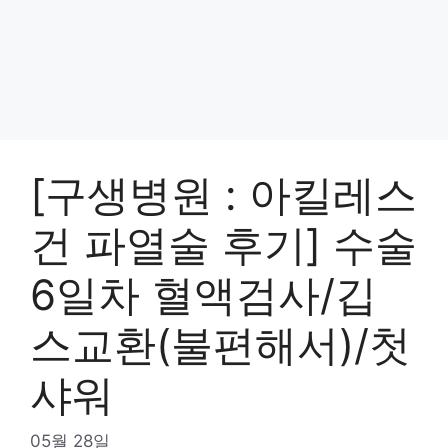
[구생병원 : 아킬레스
건 파열술 후기] 수술
6일차 혈액검사/깁
스교환(불편해서)/첫
샤워
05월 28일