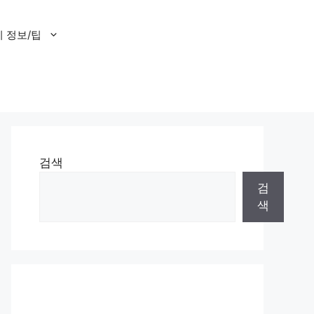
 정보/팁
검색
검
색