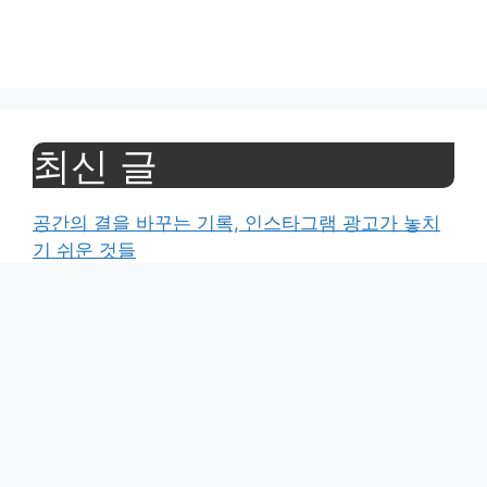
최신 글
공간의 결을 바꾸는 기록, 인스타그램 광고가 놓치
기 쉬운 것들
공간의 온도를 기록하는 법, 영수증 리뷰 속에 담긴
진심과 가치
종이 냄새가 그리운 밤, 우리가 다시 책을 집어 드는
이유
“한 발짝 더 가까운 설렘” – 동네를 찾는 이들의 마
음을 움직이는 공간 마케팅의 기술
“당신의 한 문장이 공간을 살립니다” : 진심을 담는