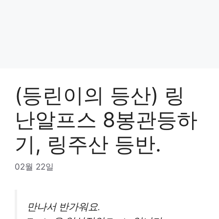
(등린이의 등산) 링
난알프스 8봉관등하
기, 링주산 등반.
02월 22일
만나서 반가워요.