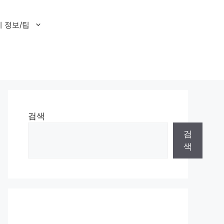
 정보/팁
검색
검
색