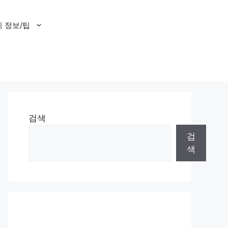
 정보/팁
검색
검
색