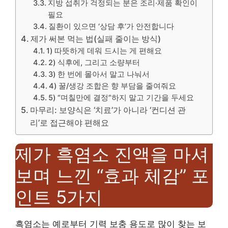
지방 섭취가 걱정되는 분은 조리·제품 확인이
필요
질환이 있으면 ‘상담 후’가 안전합니다
제가 써본 먹는 법(실패 줄이는 방식)
1) 따뜻하게 데워 드시는 게 편해요
2) 식후에, 그리고 소량부터
3) 한 번에 몰아서 말고 나눠서
4) 꿀/생강 조합은 향 부담을 줄여줘요
5) “며칠만에 결정”하지 말고 기간을 두세요
마무리: 보양식은 ‘치료’가 아니라 ‘컨디션 관
리’로 접근해야 편해요
제가 흑염소 진액을 마셔
보며 느낀 “효과 체감” 포
인트 5가지
흑염소는 예로부터 기력 보충 용도로 많이 찾는 보