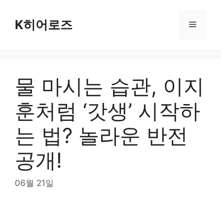
Skip
to
K히어로즈
Menu
content
물 마시는 습관, 이지
훈처럼 ‘갓생’ 시작하
는 법? 놀라운 반전
공개!
06월 21일