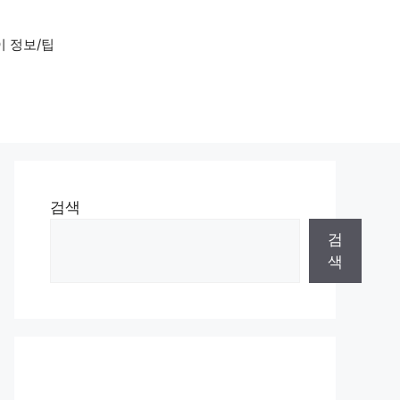
 정보/팁
검색
검
색