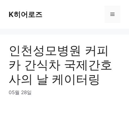
Skip
to
K히어로즈
Menu
content
인천성모병원 커피
카 간식차 국제간호
사의 날 케이터링
05월 28일