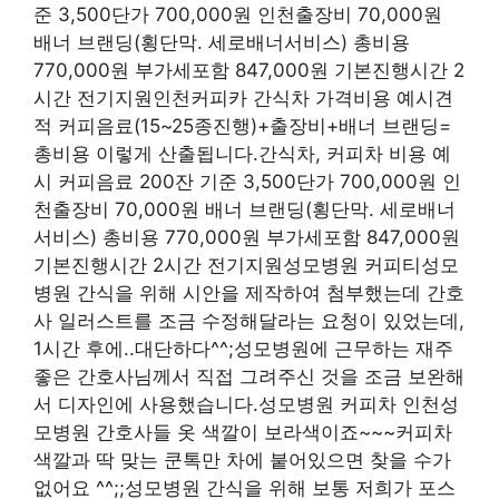
준 3,500단가 700,000원 인천출장비 70,000원
배너 브랜딩(횡단막. 세로배너서비스) 총비용
770,000원 부가세포함 847,000원 기본진행시간 2
시간 전기지원인천커피카 간식차 가격비용 예시견
적 커피음료(15~25종진행)+출장비+배너 브랜딩=
총비용 이렇게 산출됩니다.간식차, 커피차 비용 예
시 커피음료 200잔 기준 3,500단가 700,000원 인
천출장비 70,000원 배너 브랜딩(횡단막. 세로배너
서비스) 총비용 770,000원 부가세포함 847,000원
기본진행시간 2시간 전기지원성모병원 커피티성모
병원 간식을 위해 시안을 제작하여 첨부했는데 간호
사 일러스트를 조금 수정해달라는 요청이 있었는데,
1시간 후에..대단하다^^;성모병원에 근무하는 재주
좋은 간호사님께서 직접 그려주신 것을 조금 보완해
서 디자인에 사용했습니다.성모병원 커피차 인천성
모병원 간호사들 옷 색깔이 보라색이죠~~~커피차
색깔과 딱 맞는 쿤톡만 차에 붙어있으면 찾을 수가
없어요 ^^;;성모병원 간식을 위해 보통 저희가 포스