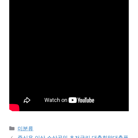
Categories
미분류
중신용 이상 소상공인 초저금리 대출희망대출플