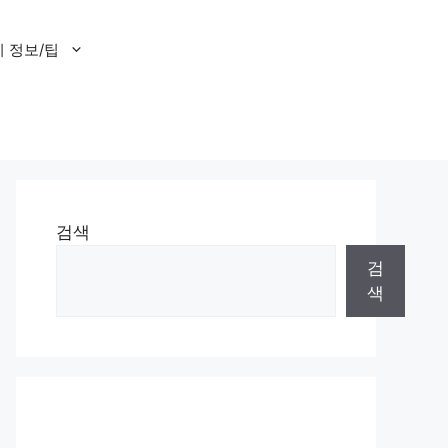
 정보/팁
검색
검
색