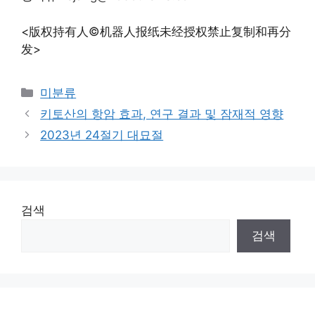
<版权持有人©机器人报纸未经授权禁止复制和再分
发>
Categories
미분류
키토산의 항암 효과, 연구 결과 및 잠재적 영향
2023년 24절기 대묘절
검색
검색