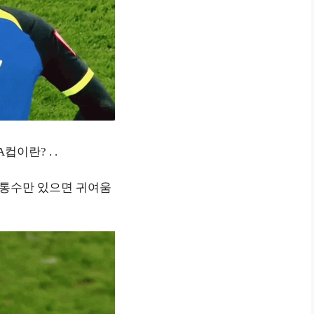
A컵이란? . .
통수만 있으면 귀여움