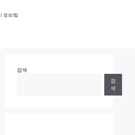
 정보/팁
검색
검
색