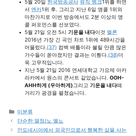
5월 20일
한국방송공사
뮤직 뱅크
1위를 하면
서
엔카
1위 후. 그리고 지난 6일 앵콜 1위와
마찬가지로 이번 방송에서도 2분 이상의 앵
콜 퍼포먼스를 선보였다.
5월 21일 오전 5시
기운을 내다
이것
멜론
2016년 가장 긴 곡인 차트 1위에 489시간을
머물렀다.
(37)
컴백 배틀이라 불릴 만큼 많은
가수들이 쏟아졌지만 결과는 이뤘다.
(38)
더
욱 고무적입니다.
지난 5월 21일 2016 연세대학교 가요제 아카
라카에서 원스의 콘서트 같았습니다.
OOH-
AHH하게 (우아하게)
그리고
기운을 내다
떼
거리가 광경을 펼쳤습니다.
Categories
미분류
단순한 열정/노 엘노
인도네시아에서 외국인으로서 행복한 삶을 사는