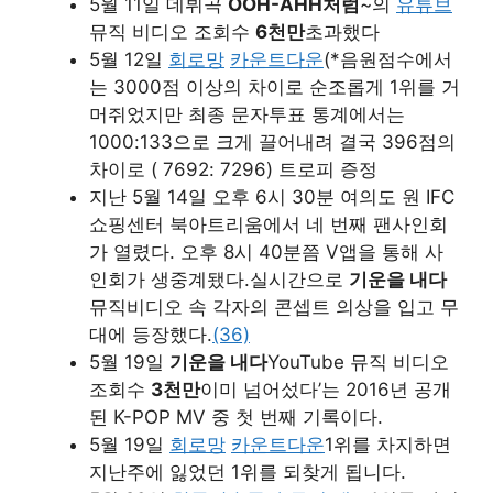
5월 11일 데뷔곡
OOH-AHH처럼
~의
유튜브
뮤직 비디오 조회수
6천만
초과했다
5월 12일
회로망
카운트다운
(*음원점수에서
는 3000점 이상의 차이로 순조롭게 1위를 거
머쥐었지만 최종 문자투표 통계에서는
1000:133으로 크게 끌어내려 결국 396점의
차이로 ( 7692: 7296) 트로피 증정
지난 5월 14일 오후 6시 30분 여의도 원 IFC
쇼핑센터 북아트리움에서 네 번째 팬사인회
가 열렸다. 오후 8시 40분쯤 V앱을 통해 사
인회가 생중계됐다.실시간으로
기운을 내다
뮤직비디오 속 각자의 콘셉트 의상을 입고 무
대에 등장했다.
(36)
5월 19일
기운을 내다
YouTube 뮤직 비디오
조회수
3천만
이미 넘어섰다’는 2016년 공개
된 K-POP MV 중 첫 번째 기록이다.
5월 19일
회로망
카운트다운
1위를 차지하면
지난주에 잃었던 1위를 되찾게 됩니다.