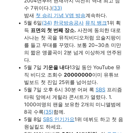
2004년부터 현재까지 여전히 역대 최고 점
수 7위이다.)
(33)
밤새
첫 승리 기념 V앱 방송
계속하다.
5월 6일
(34)
한국방송공사
뮤직 뱅크
1위 획
득
표면의 첫 번째 장소.
사전에 동의한 대로
사나는 첫 곡을 뮤직비디오처럼 요술지팡이
를 들고 무대를 꾸몄다. 보통 20~30초 미만
의 짧은 앵콜곡이 2분 넘게 이상하게 연주된
다.
5월 7일
기운을 내다
13일 동안 YouTube 뮤
직 비디오 조회수
20000000
이미 유튜브
빌보드 첫 진입 25위를 넘어섰다.
5월 7일 오후 6시 30분 어퍼 록
SBS
프리즘
타워 앞에서 게릴라 콘서트가 열렸다. 1.
1000여명의 팬을 보유한 2개의 미니앨범에
8곡 수록
(35)
함께.
5월 8일
SBS 인기가요
1위 데뷔도 하고 첫 음
원실킬도 하세요.