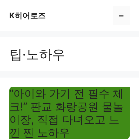
Skip
to
K히어로즈
Menu
content
팁·노하우
“아이와 가기 전 필수 체
크!” 판교 화랑공원 물놀
이장, 직접 다녀오고 느
낀 찐 노하우