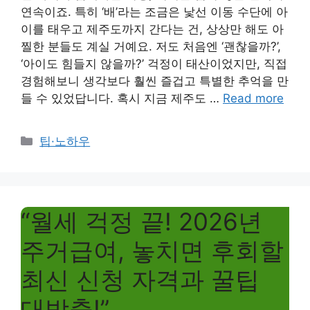
연속이죠. 특히 ‘배’라는 조금은 낯선 이동 수단에 아
이를 태우고 제주도까지 간다는 건, 상상만 해도 아
찔한 분들도 계실 거예요. 저도 처음엔 ‘괜찮을까?’,
‘아이도 힘들지 않을까?’ 걱정이 태산이었지만, 직접
경험해보니 생각보다 훨씬 즐겁고 특별한 추억을 만
들 수 있었답니다. 혹시 지금 제주도 …
Read more
Categories
팁·노하우
“월세 걱정 끝! 2026년
주거급여, 놓치면 후회할
최신 신청 자격과 꿀팁
대방출!”