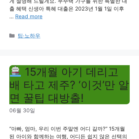
게 설명해 드릴게요. 무주택 가구를 위한 특별한 대
출 혜택 신생아 특혜 대출은 2023년 1월 1일 이후
…
Read more
Categories
팁·노하우
15개월 아기 데리고
배 타고 제주? ‘이것’만 알
면 꿀팁 대방출!
06월 30일
“아빠, 엄마, 우리 이번 주말엔 어디 갈까?” 15개월
된 아이와 함께하는 여행, 어디든 쉽지 않은 선택의