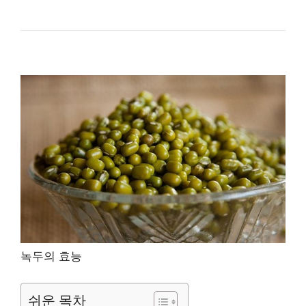
녹두의 효능
쉬운 목차