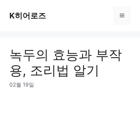
Skip
to
K히어로즈
Menu
content
녹두의 효능과 부작
용, 조리법 알기
02월 19일