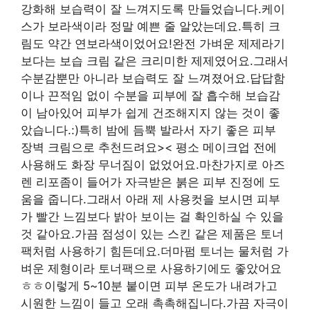
강화해 보습력이 잘 느껴지도록 만들었습니다.케이
스가 보라색이라 정말 예쁜 줄 알았는데요.특히 크
림도 약간 연보라색이었어요!완전 가벼운 제제라기
보다는 보습 크림 같은 크리미한 제제였어요.그래서
수분감뿐만 아니라 보습력도 잘 느껴졌어요.답답함
이나 끈적임 없이 수분을 피부에 잘 흡수해 보습감
이 남아있어 피부가 쉽게 건조해지지 않는 것이 좋
았습니다.:)특히 밤에 듬뿍 발라서 자기 좋은 피부
장벽 크림으로 추천드려요>< 평소 메이크업 전에
사용해도 화장 무너짐이 없었어요.마찬가지로 아즈
렌 리포좀이 들어가 자극받은 붉은 피부 진정에 도
움을 줍니다.그래서 아래 제 사용컷을 보시면 피부
가 빨간 느낌보다 밝아 보이는 걸 확인하실 수 있을
것 같아요.가끔 점성이 있는 스킨 같은 제품은 토너
팩처럼 사용하기 힘든데요.더마펌 토너는 물처럼 가
벼운 제형이라 토너팩으로 사용하기에도 좋았어요
ㅎㅎ이렇게 5~10분 붙이면 피부 온도가 내려가고
시원한 느낌이 들고 오래 촉촉해집니다.가끔 자극이