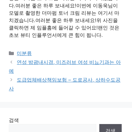
다.여러분 좋은 하루 보내세요!이번에 이동욱님이
모델로 촬영한 더마펌 토너 크림 리뷰는 여기서 마
치겠습니다.여러분 좋은 하루 보내세요!위 사진을
클릭하면 제 임플홈에 들어갈 수 있어요!팬인 것은
초보 뷰티 인플루언서에게 큰 힘이 됩니다.
Categories
미분류
연성 방광내시경, 미즈러브 여성 비뇨기과는 아
예
도급업체배상책임보험 – 도로공사, 상하수도공
사
검색
검색