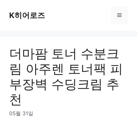
Skip
to
K히어로즈
Menu
content
더마팜 토너 수분크
림 아주렌 토너팩 피
부장벽 수딩크림 추
천
05월 31일