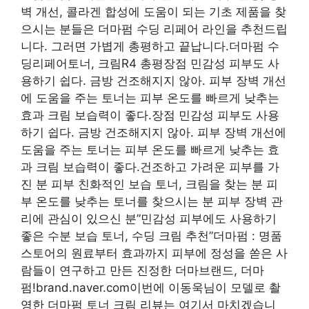
벽 개선, 콜라겐 합성에 도움이 되는 기초 제품을 찾
으시는 분들은 더마펌 수딩 리페어 라인을 추천드립
니다. 그러면 가볍게 총평하고 끝납니다.더마펌 수
딩리페어토너, 크림R4 총평장점 민감성 피부도 사
용하기 쉽다. 금방 건조해지지 않아. 피부 장벽 개선
에 도움을 주는 토너는 피부 온도를 빠르게 낮추는
효과 크림 보습력이 좋다.장점 민감성 피부도 사용
하기 쉽다. 금방 건조해지지 않아. 피부 장벽 개선에
도움을 주는 토너는 피부 온도를 빠르게 낮추는 효
과 크림 보습력이 좋다.건조하고 가려운 피부를 가
진 분 피부 친화적인 보습 토너, 크림을 찾는 분 피
부 온도를 낮추는 토너를 찾으시는 분 피부 장벽 관
리에 관심이 있으신 분”민감성 피부에도 사용하기
좋은 수분 보습 토너, 수딩 크림 추천”더마펌 : 명품
스토어의 원료부터 효과까지 피부에 정성을 쏟은 사
람들이 연구하고 만든 진정한 더마브랜드, 더마
펌!brand.naver.com이번에 이동욱님이 모델로 촬
영한 더마펌 토너 크림 리뷰는 여기서 마치겠습니