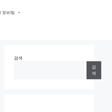
 정보/팁
검색
검
색