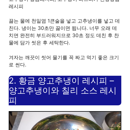
레시피
끓는 물에 천일염 1큰술을 넣고 고추냉이를 넣고 데
친다. 냉이는 30초만 끓이면 됩니다. 너무 오래 데
치면 완전히 부드러워지므로 30초 정도 데친 후 찬
물에 담가 씻은 후 세탁한다.
겨자는 깨끗이 씻어 물기를 꼭 짜고 먹기 좋은 크기
로 썬다.
2. 황금 양고추냉이 레시피 –
양고추냉이와 칠리 소스 레시
피