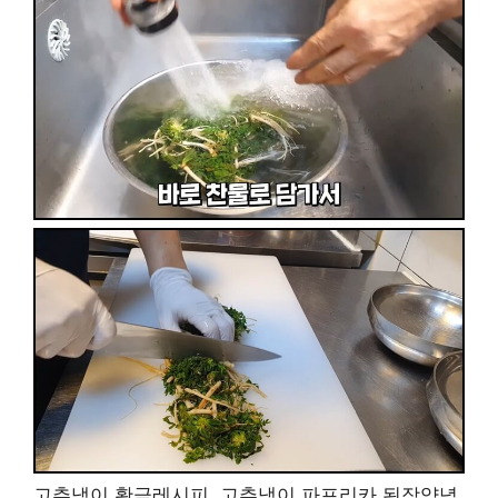
고추냉이 황금레시피, 고추냉이 파프리카 된장양념