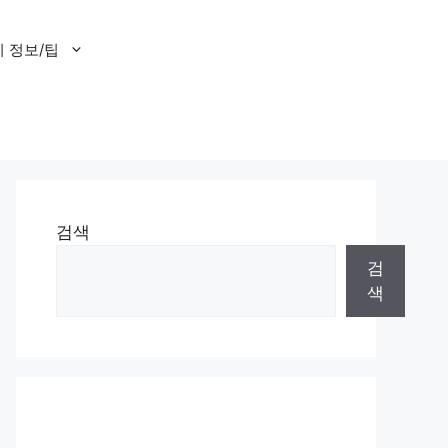
 정보/팁
검색
검
색