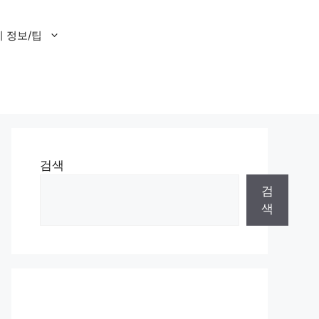
 정보/팁
검색
검
색