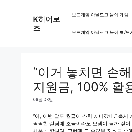
Skip
to
보드게임·아날로그 놀이 게임
K히어로
content
즈
보드게임·아날로그 놀이 책/도
“이거 놓치면 손해
지원금, 100% 활
06월 08일
“아, 이번 달도 월급이 스쳐 지나갔네.” 혹시
팍팍한 살림에 조금이라도 보탬이 될까 싶어
세우곤 합니다. 그런데 그 수많은 지원금 중