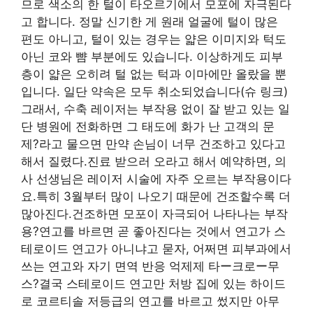
므로 색소의 한 털이 타오르기에서 모포에 자극된다
고 합니다. 정말 신기한 게 원래 얼굴에 털이 많은
편도 아니고, 털이 있는 경우는 얇은 이미지와 턱도
아닌 코와 뺨 부분에도 있습니다. 이상하게도 피부
층이 얇은 오히려 털 없는 턱과 이마에만 올랐을 뿐
입니다. 일단 약속은 모두 취소되었습니다(슈 링크)
그래서, 수축 레이저는 부작용 없이 잘 받고 있는 일
단 병원에 전화하면 그 태도에 화가 난 고객의 문
제?라고 물으면 만약 손님이 너무 건조하고 있다고
해서 질렸다.진료 받으러 오라고 해서 예약하면, 의
사 선생님은 레이저 시술에 자주 오르는 부작용이다
요.특히 3월부터 많이 나오기 때문에 건조할수록 더
많아진다.건조하면 모포이 자극되어 나타나는 부작
용?연고를 바르면 곧 좋아진다는 것에서 연고가 스
테로이드 연고가 아니냐고 묻자, 어쩌면 피부과에서
쓰는 연고와 자기 면역 반응 억제제 타ー크로ー무
스?결국 스테로이드 연고만 처방 집에 있는 하이드
로 코르티솔 저등급의 연고를 바르고 썼지만 아무