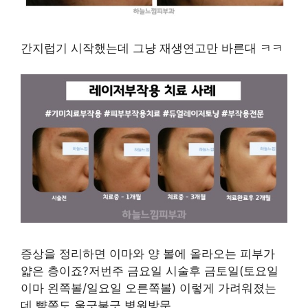
간지럽기 시작했는데 그냥 재생연고만 바른대 ㅋㅋ
증상을 정리하면 이마와 양 볼에 올라오는 피부가
얇은 층이죠?저번주 금요일 시술후 금토일(토요일
이마 왼쪽볼/일요일 오른쪽볼) 이렇게 가려워졌는
데 뺨쪽도 울긋불긋 병원방문