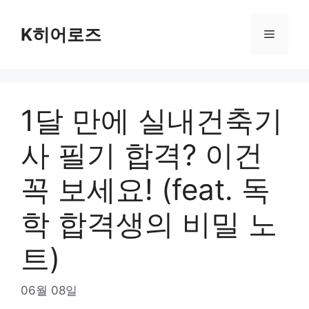
Skip
to
K히어로즈
Menu
content
1달 만에 실내건축기
사 필기 합격? 이건
꼭 보세요! (feat. 독
학 합격생의 비밀 노
트)
06월 08일