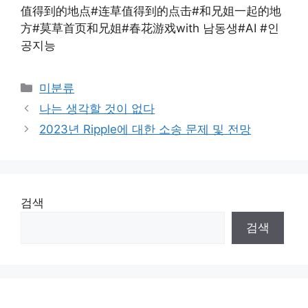
值得到的地点#连草值得到的点击#和兄姐一起的地
方#莫草首页和兄姐#春花游戏with 남동생#AI #인
공지능
Categories
미분류
나는 생각할 것이 없다
2023년 Ripple에 대한 소송 문제 및 전망
검색
검색