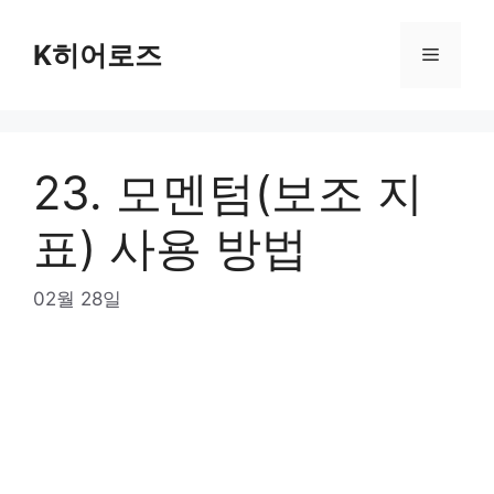
Skip
to
K히어로즈
Menu
content
23. 모멘텀(보조 지
표) 사용 방법
02월 28일